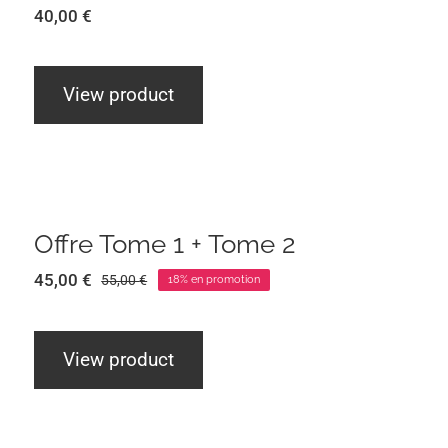
40,00
€
View product
Offre Tome 1 + Tome 2
-18%
Offre Tome 1 + Tome 2
45,00
€
55,00
€
18% en promotion
Le
Le
prix
prix
initial
actuel
était :
est :
View product
55,00 €.
45,00 €.