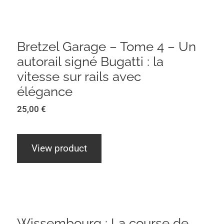
Bretzel Garage – Tome 4 – Un autorail
signé Bugatti : la vitesse sur rails avec
élégance
Bretzel Garage – Tome 4 – Un
autorail signé Bugatti : la
vitesse sur rails avec
élégance
25,00
€
View product
Wissembourg : La course de côte la
plus rapide de france
Wissembourg : La course de