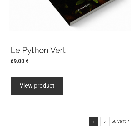
Le Python Vert
69,00
€
View product
Suivant
1
2