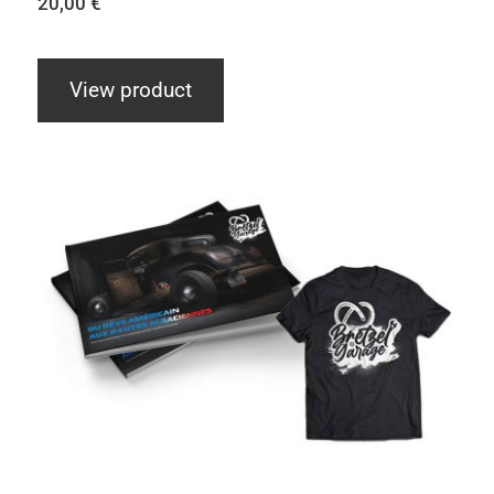
20,00
€
View product
Offre Tome 2 + Goodies