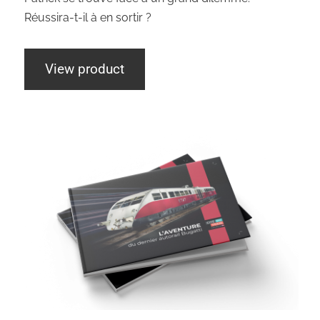
Réussira-t-il à en sortir ?
View product
Bretzel Garage – Tome 4 – Un autorail
signé Bugatti : la vitesse sur rails avec
élégance