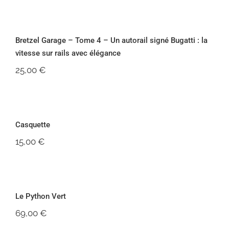
Bretzel Garage – Tome 4 – Un autorail
signé Bugatti : la vitesse sur rails avec
élégance
Bretzel Garage – Tome 4 – Un autorail signé Bugatti : la
vitesse sur rails avec élégance
25,00
€
Casquette
Casquette
15,00
€
Le Python Vert
Le Python Vert
69,00
€