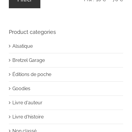
Prix
Prix
min
max
Product categories
Alsatique
Bretzel Garage
Éditions de poche
Goodies
Livre d'auteur
Livre d'histoire
Non classé