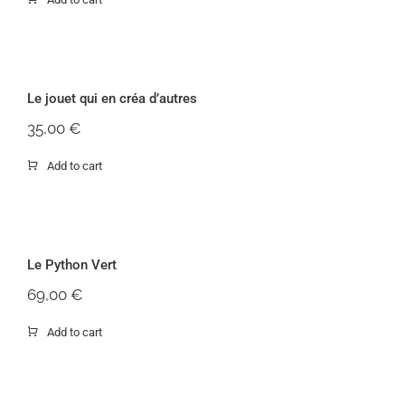
Le jouet qui en créa d’autres
Le jouet qui en créa d’autres
35,00
€
Add to cart
Le Python Vert
Le Python Vert
69,00
€
Add to cart
Offre Tome 1 + Goodies