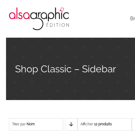
Passer
au
Br
contenu
Shop Classic – Sidebar
Trier par
Nom
Afficher
12 produits