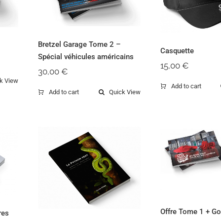
américains
Bretzel Garage Tome 2 –
Casquette
Spécial véhicules américains
15,00
€
30,00
€
k View
Add to cart
Add to cart
Quick View
Offre Tom
Goodi
Le Python Vert
Offre Tome 1 + G
res