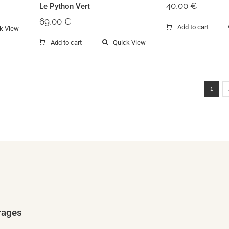
40,00
€
Le Python Vert
69,00
€
Add to cart
k View
Add to cart
Quick View
1
rages