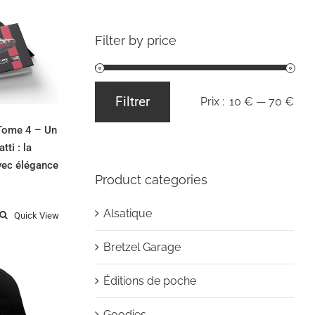
rage –
– Un
Filter by price
signé
 vitesse
 avec
nce
Filtrer
Prix :
10 €
—
70 €
Prix
Prix
min
max
 Tome 4 – Un
tti : la
avec élégance
Product categories
Alsatique
Quick View
Bretzel Garage
Éditions de poche
tte
Goodies