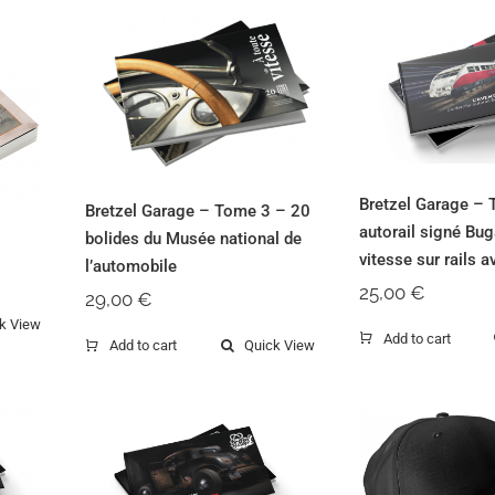
Bretzel Ga
Bretzel Garage –
Tome 4 
Tome 3 – 20
autorail 
bolides du Musée
Bugatti : la
e
national de
sur rails
l’automobile
éléga
Bretzel Garage –
Bretzel Garage – Tome 3 – 20
autorail signé Buga
bolides du Musée national de
vitesse sur rails 
l’automobile
25,00
€
29,00
€
k View
Add to cart
Add to cart
Quick View
Bretzel Garage
Tome 2 – Spécial
Casque
véhicules