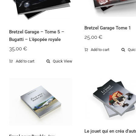
L’épopée royale
Bretzel Garage Tome 1
Bretzel Garage – Tome 5 –
25,00
€
Bugatti – L’épopée royale
35,00
€
Add to cart
Quic
Add to cart
Quick View
Le jouet qui en
Envol pour Double
créa d’autres
Jeu
Le jouet qui en créa d’aut