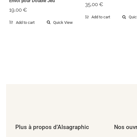
Envol pour Double Jeu
35,00
€
19,00
€
Add to cart
Quic
Add to cart
Quick View
Plus à propos d’Alsagraphic
Nos ouv