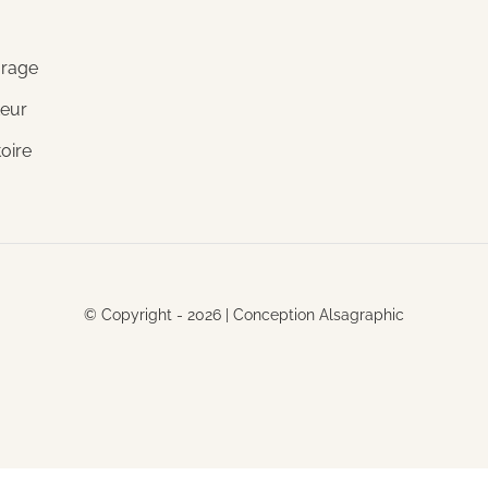
arage
teur
toire
© Copyright - 2026 |
Conception Alsagraphic