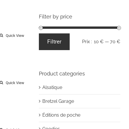
Filter by price
Quick View
Filtrer
Prix :
10 €
—
70 €
Prix
Prix
min
max
Product categories
Quick View
Alsatique
Bretzel Garage
Éditions de poche
Goodies