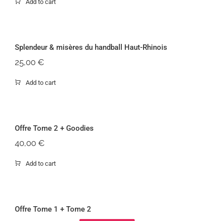
Add to cart
Splendeur & mis
Splendeur & misères du handball Haut-Rhinois
25,00
€
Add to cart
Offr
Offre Tome 2 + Goodies
40,00
€
Add to cart
Off
Offre Tome 1 + Tome 2
-18%