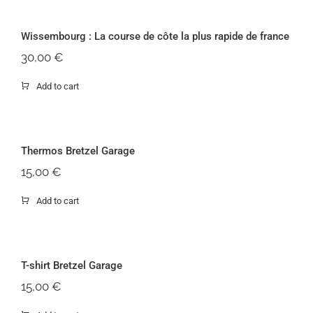
Wissembourg : La cour
Wissembourg : La course de côte la plus rapide de france
Rupture de stock
30,00
€
Add to cart
Ther
Thermos Bretzel Garage
15,00
€
Add to cart
T-sh
T-shirt Bretzel Garage
15,00
€