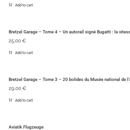
Add to cart
Bretzel Garage – Tome 4 – Un autorail
Bretzel Garage – Tome 4 – Un autorail signé Bugatti : la vites
25,00
€
Add to cart
Bretzel Garage – Tome 3 – 20
Bretzel Garage – Tome 3 – 20 bolides du Musée national de l
29,00
€
Add to cart
Av
Aviatik Flugzeuge