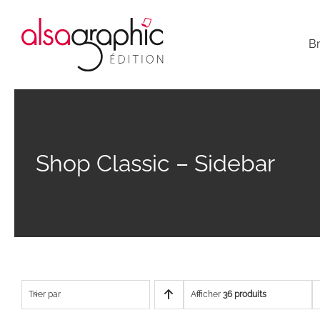
Passer
au
Br
contenu
Shop Classic – Sidebar
Trier par
Afficher
36 produits