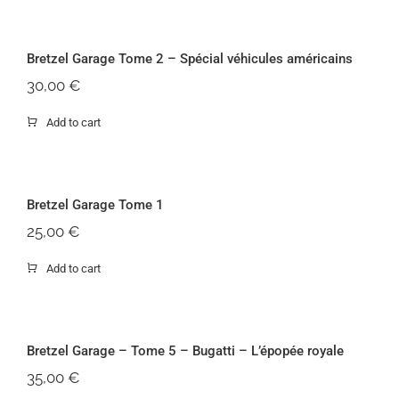
Bretzel Garage Tome
Bretzel Garage Tome 2 – Spécial véhicules américains
30,00
€
Add to cart
Bret
Bretzel Garage Tome 1
25,00
€
Add to cart
Bretzel Garage – T
Bretzel Garage – Tome 5 – Bugatti – L’épopée royale
35,00
€