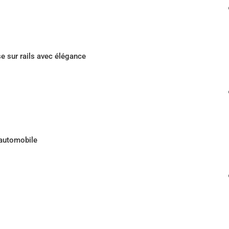
 signé Bugatti : la vitesse sur rails avec élégance
se sur rails avec élégance
 bolides du Musée national de l’automobile
’automobile
iatik Flugzeuge