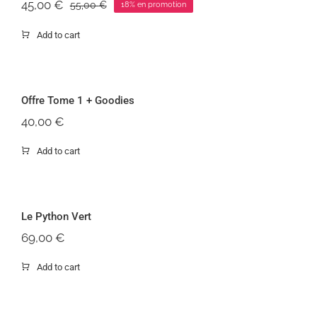
45,00
€
55,00
€
18% en promotion
Le
Le
prix
prix
Add to cart
initial
actuel
était :
est :
55,00 €.
45,00 €.
Offr
Offre Tome 1 + Goodies
40,00
€
Add to cart
Le Python Vert
69,00
€
Add to cart
Le joue