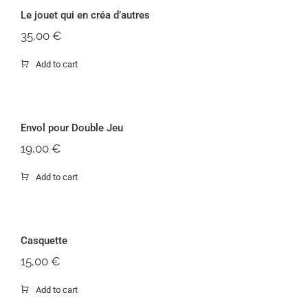
Le jouet qui en créa d’autres
35,00
€
Add to cart
Envo
Envol pour Double Jeu
19,00
€
Add to cart
Casquette
15,00
€
Add to cart