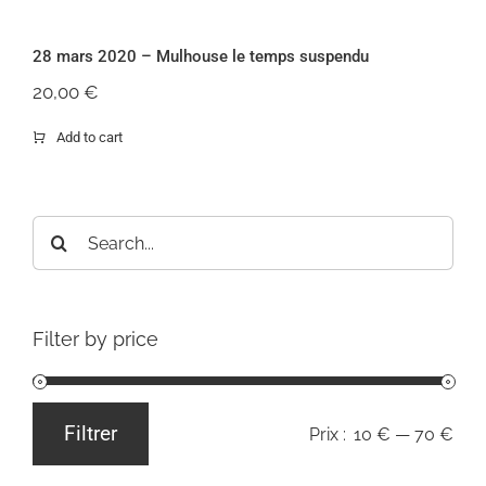
28 mars 2020 – Mulhouse le temps
suspendu
28 mars 2020 – Mulhouse le temps suspendu
20,00
€
Add to cart
Rechercher:
Filter by price
Filtrer
Prix :
10 €
—
70 €
Prix
Prix
min
max