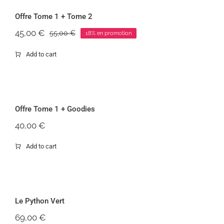
Offre Tome 1 + Tome 2
-18%
45,00
€
55,00
€
18% en promotion
Le
Le
prix
prix
Add to cart
initial
actuel
était :
est :
55,00 €.
45,00 €.
Offre Tome 1 + Goodies
Offre Tome 1 + Goodies
40,00
€
Add to cart
Le Python Vert
Le Python Vert
69,00
€