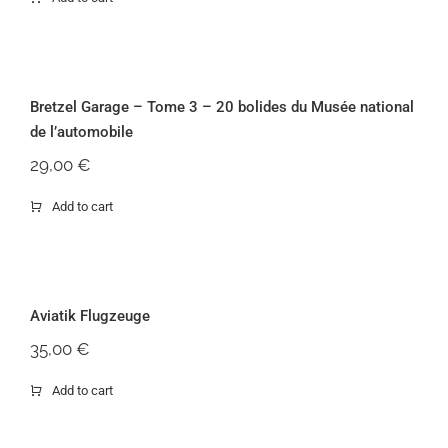
Bretzel Garage – Tome 3 – 20 bolides
du Musée national de l’automobile
Bretzel Garage – Tome 3 – 20 bolides du Musée national
de l’automobile
29,00
€
Add to cart
Aviatik Flugzeuge
Aviatik Flugzeuge
35,00
€
Add to cart