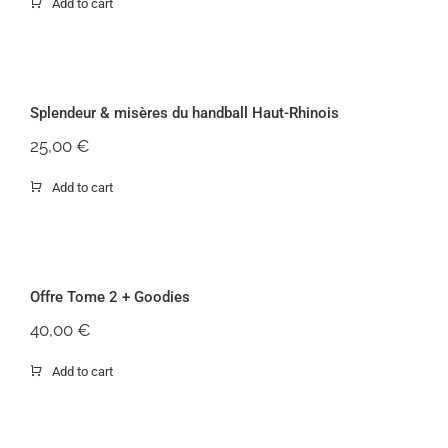
Add to cart
Splendeur & misères du handball
Haut-Rhinois
Splendeur & misères du handball Haut-Rhinois
25,00
€
Add to cart
Offre Tome 2 + Goodies
Offre Tome 2 + Goodies
40,00
€
Add to cart
Offre Tome 1 + Tome 2