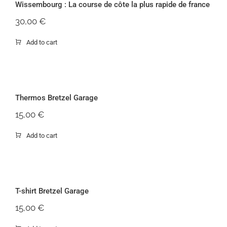
Wissembourg : La course de côte la plus rapide de france
Rupture de stock
30,00
€
Add to cart
Thermos Bretzel Garage
Thermos Bretzel Garage
15,00
€
Add to cart
T-shirt Bretzel Garage
T-shirt Bretzel Garage
15,00
€