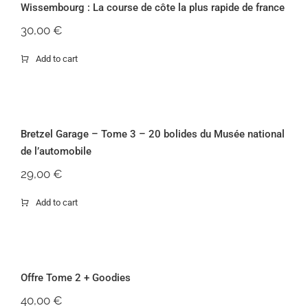
Wissembourg : La course de côte la plus rapide de france
Rupture de stock
30,00
€
Add to cart
Bretzel Garage – Tome 3 – 20 bolides
du Musée national de l’automobile
Bretzel Garage – Tome 3 – 20 bolides du Musée national
de l’automobile
29,00
€
Add to cart
Offre Tome 2 + Goodies
Offre Tome 2 + Goodies
40,00
€