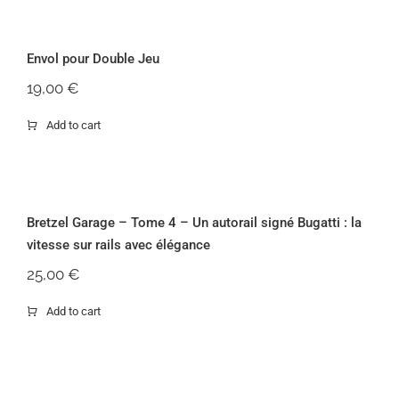
Envol pour Double Jeu
Envol pour Double Jeu
19,00
€
Add to cart
Bretzel Garage – Tome 4 – Un autorail
signé Bugatti : la vitesse sur rails avec
élégance
Bretzel Garage – Tome 4 – Un autorail signé Bugatti : la
vitesse sur rails avec élégance
25,00
€
Add to cart
Wissembourg : La course de côte la
plus rapide de france