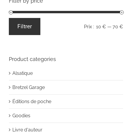
Filter by price
Filtrer
Prix :
10 €
—
70 €
Prix
Prix
min
max
Product categories
Alsatique
Bretzel Garage
Éditions de poche
Goodies
Livre d'auteur