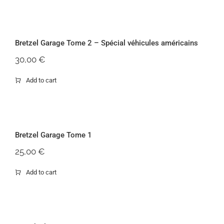
Bretzel Garage Tome 2 – Spécial
véhicules américains
Bretzel Garage Tome 2 – Spécial véhicules américains
30,00
€
Add to cart
Bretzel Garage Tome 1
Bretzel Garage Tome 1
25,00
€
Add to cart
Aviatik Flugzeuge