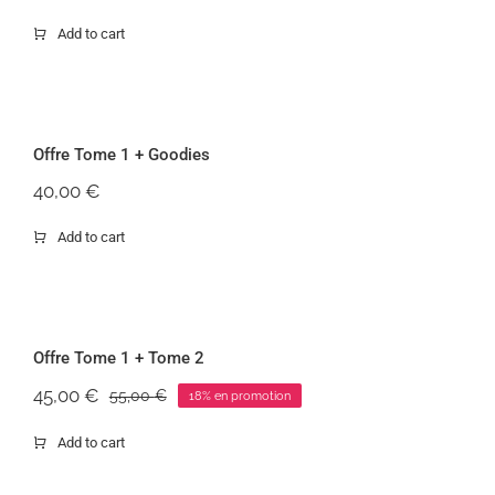
Add to cart
Offre Tome 1 + Goodies
Offre Tome 1 + Goodies
40,00
€
Add to cart
Offre Tome 1 + Tome 2
Offre Tome 1 + Tome 2
-18%
45,00
€
55,00
€
18% en promotion
Le
Le
prix
prix
Add to cart
initial
actuel
était :
est :
55,00 €.
45,00 €.