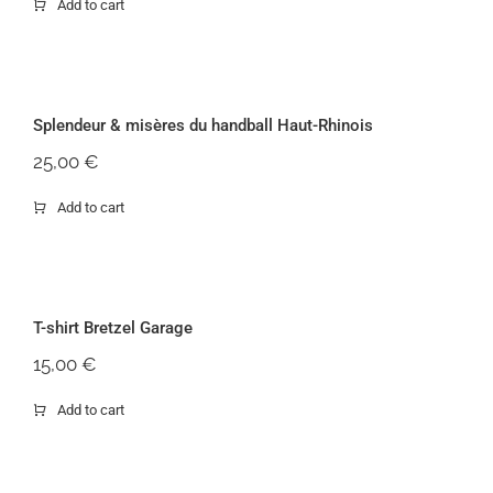
Add to cart
Splendeur & misères du handball
Haut-Rhinois
Splendeur & misères du handball Haut-Rhinois
25,00
€
Add to cart
T-shirt Bretzel Garage
T-shirt Bretzel Garage
15,00
€
Add to cart
Thermos Bretzel Garage