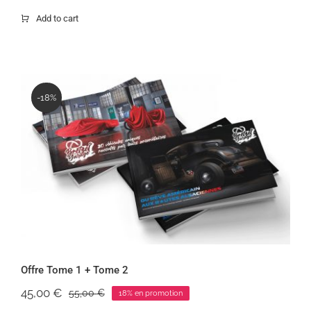
Add to cart
-18%
Offre Tome 1 + Tome 2
Offre Tome 1 + Tome 2
45,00
€
55,00
€
18% en promotion
Le
Le