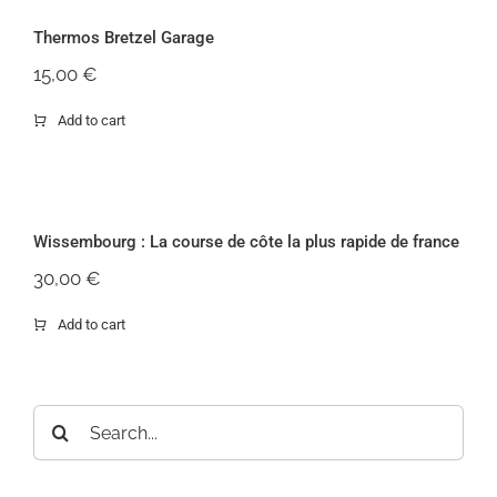
Thermos Bretzel Garage
15,00
€
Add to cart
Wissembourg : La course de côte la
plus rapide de france
Wissembourg : La course de côte la plus rapide de france
Rupture de stock
30,00
€
Add to cart
Rechercher: