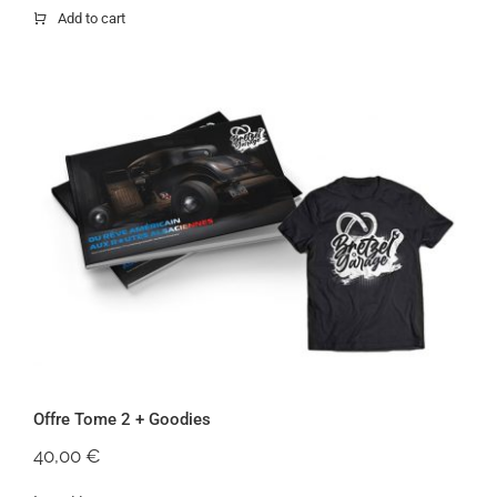
prix
prix
Add to cart
initial
actuel
était :
est :
55,00 €.
45,00 €.
Offre Tome 2 + Goodies
Offre Tome 2 + Goodies
40,00
€