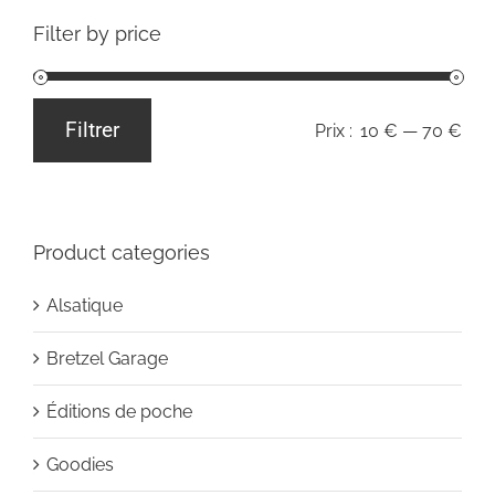
Filter by price
Filtrer
Prix :
10 €
—
70 €
Prix
Prix
min
max
Product categories
Alsatique
Bretzel Garage
Éditions de poche
Goodies